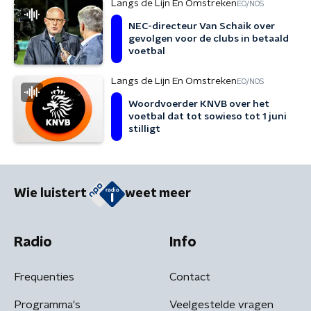
Langs de Lijn En Omstreken
EO/NOS
NEC-directeur Van Schaik over
gevolgen voor de clubs in betaald
voetbal
Langs de Lijn En Omstreken
EO/NOS
Woordvoerder KNVB over het
voetbal dat tot sowieso tot 1 juni
stilligt
Wie luistert
weet meer
Radio
Info
Frequenties
Contact
Programma's
Veelgestelde vragen