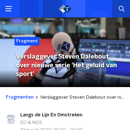
Fragment
Verslaggever Steven Dalebout
over nieuwe serie 'Het geluid van
sport'
Fragmenten
Verslaggever Steven Dalebout over nieuwe serie 'Het geluid van sport'
Langs de Lijn En Omstreken
EO & NOS