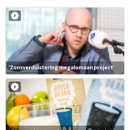
'Zonsverduistering megalomaan project'