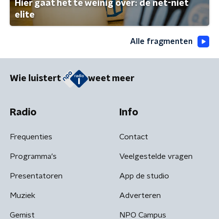
Hier gaat het te weinig over: de net-niet
elite
Alle fragmenten
Wie luistert
weet meer
Radio
Info
Frequenties
Contact
Programma's
Veelgestelde vragen
Presentatoren
App de studio
Muziek
Adverteren
Gemist
NPO Campus