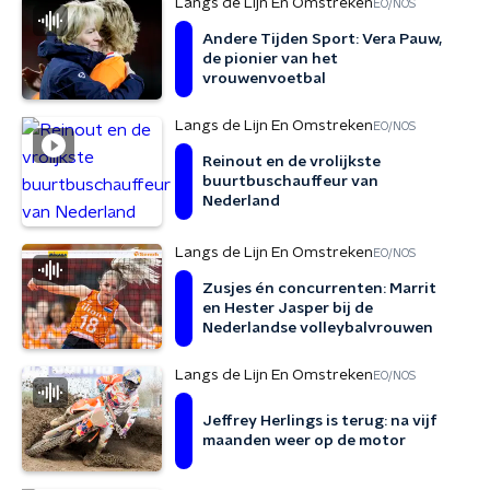
Langs de Lijn En Omstreken
EO/NOS
Andere Tijden Sport: Vera Pauw,
de pionier van het
vrouwenvoetbal
Langs de Lijn En Omstreken
EO/NOS
Reinout en de vrolijkste
buurtbuschauffeur van
Nederland
Langs de Lijn En Omstreken
EO/NOS
Zusjes én concurrenten: Marrit
en Hester Jasper bij de
Nederlandse volleybalvrouwen
Langs de Lijn En Omstreken
EO/NOS
Jeffrey Herlings is terug: na vijf
maanden weer op de motor