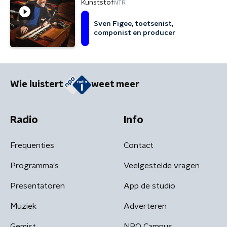
Kunststof
NTR
Sven Figee, toetsenist,
componist en producer
Wie luistert
weet meer
Radio
Info
Frequenties
Contact
Programma's
Veelgestelde vragen
Presentatoren
App de studio
Muziek
Adverteren
Gemist
NPO Campus