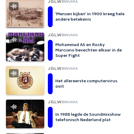
J.G.L.W.
BNNVARA
'Mensen kijken' in 1900 kreeg hele
andere betekenis
J.G.L.W.
BNNVARA
Mohammad Ali en Rocky
Marciano bevechten elkaar in de
Super Fight
J.G.L.W.
BNNVARA
Het allereerste computervirus
ooit
J.G.L.W.
BNNVARA
In 1988 legde de Soundmixshow
telefonisch Nederland plat