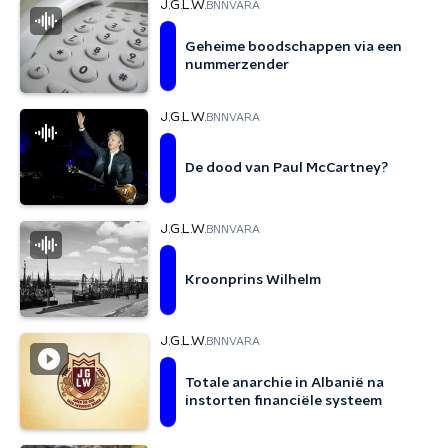
J.G.L.W.
BNNVARA
Geheime boodschappen via een
nummerzender
J.G.L.W.
BNNVARA
De dood van Paul McCartney?
J.G.L.W.
BNNVARA
Kroonprins Wilhelm
J.G.L.W.
BNNVARA
Totale anarchie in Albanië na
instorten financiële systeem