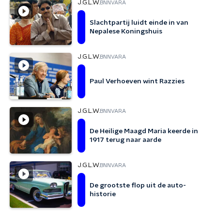
J.G.L.W.
BNNVARA
Slachtpartij luidt einde in van
Nepalese Koningshuis
J.G.L.W.
BNNVARA
Paul Verhoeven wint Razzies
J.G.L.W.
BNNVARA
De Heilige Maagd Maria keerde in
1917 terug naar aarde
J.G.L.W.
BNNVARA
De grootste flop uit de auto-
historie