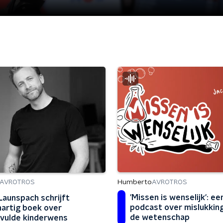
Humberto
AVROTROS
AVROTROS
'Missen is wenselijk': ee
 Launspach schrijft
podcast over mislukking
artig boek over
de wetenschap
vulde kinderwens