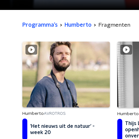
Programma's
Humberto
Fragmenten
Humberto
AVROTROS
Humberto
Thijs
'Het nieuws uit de natuur' -
openh
week 20
onver