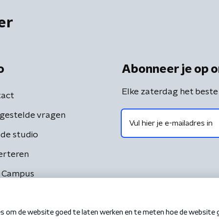
er
o
Abonneer je op o
Elke zaterdag het beste
act
gestelde vragen
de studio
erteren
 Campus