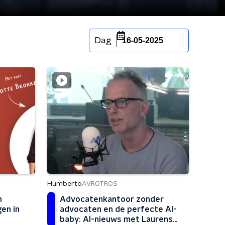
Dag
16-05-2025
Humberto
AVROTROS
Advocatenkantoor zonder
n
advocaten en de perfecte AI-
en in
baby: AI-nieuws met Laurens