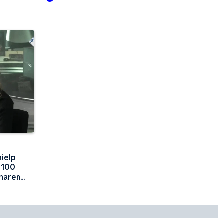
Verhagen
hielp
 100
naren