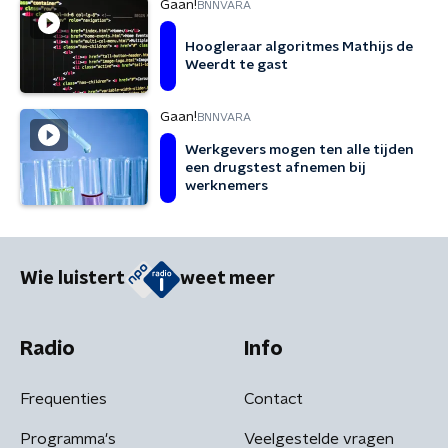
Gaan!
BNNVARA
Hoogleraar algoritmes Mathijs de
Weerdt te gast
Gaan!
BNNVARA
Werkgevers mogen ten alle tijden
een drugstest afnemen bij
werknemers
Wie luistert
weet meer
Radio
Info
Frequenties
Contact
Programma's
Veelgestelde vragen