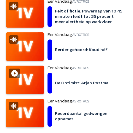
EenVandaag
AVROTROS
Feit of fictie: Powernap van 10-15
minuten leidt tot 35 procent
meer alertheid op werkvloer
EenVandaag
AVROTROS
Eerder gehoord: Koud hè?
EenVandaag
AVROTROS
De Optimist: Arjan Postma
EenVandaag
AVROTROS
Recordaantal gedwongen
opnames