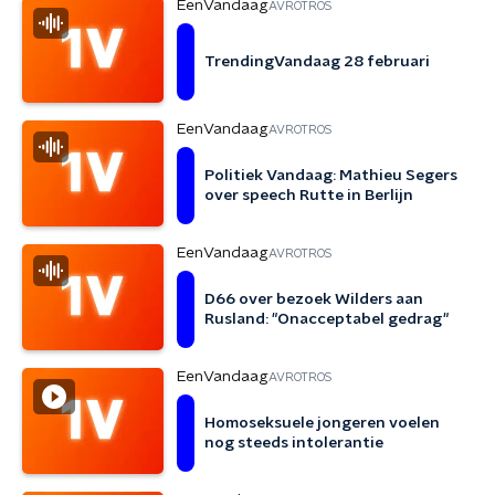
EenVandaag
AVROTROS
TrendingVandaag 28 februari
EenVandaag
AVROTROS
Politiek Vandaag: Mathieu Segers
over speech Rutte in Berlijn
EenVandaag
AVROTROS
D66 over bezoek Wilders aan
Rusland: "Onacceptabel gedrag"
EenVandaag
AVROTROS
Homoseksuele jongeren voelen
nog steeds intolerantie