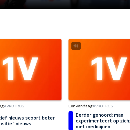
ag
EenVandaag
AVROTROS
AVROTROS
Eerder gehoord: man
ief nieuws scoort beter
experimenteert op zich
ositief nieuws
met medicijnen