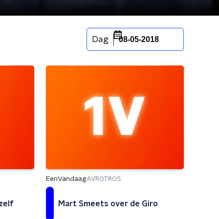
Dag
08-05-2018
EenVandaag
AVROTROS
zelf
Mart Smeets over de Giro