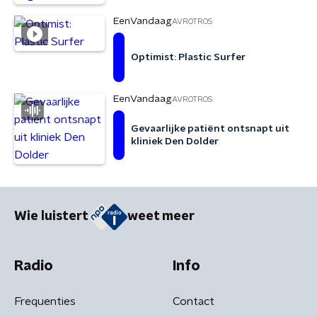
EenVandaag
AVROTROS
Optimist: Plastic Surfer
EenVandaag
AVROTROS
Gevaarlijke patiënt ontsnapt uit
kliniek Den Dolder
Wie luistert
weet meer
Radio
Info
Frequenties
Contact