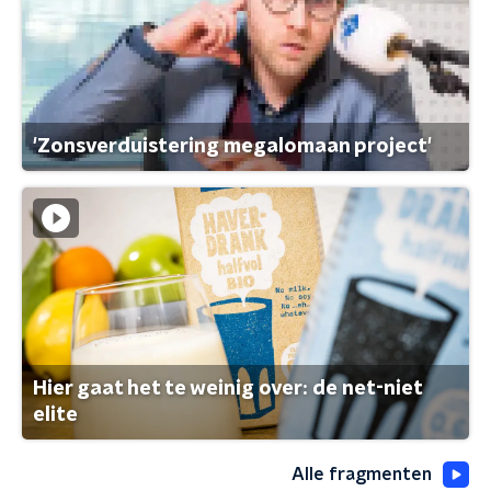
'Zonsverduistering megalomaan project'
Hier gaat het te weinig over: de net-niet
elite
Alle fragmenten