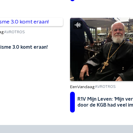
ag
AVROTROS
isme 3.0 komt eraan!
EenVandaag
AVROTROS
R1V Mijn Leven: 'Mijn ve
door de KGB had veel im