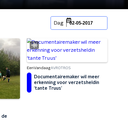
Dag
02-05-2017
EenVandaag
AVROTROS
Documentairemaker wil meer
erkenning voor verzetsheldin
‘tante Truus’
p de