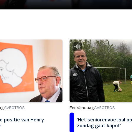
EenVandaag
ag
AVROTROS
AVROTROS
'Het seniorenvoetbal o
de positie van Henry
zondag gaat kapot'
r