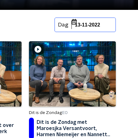
Dag
13-11-2022
Dit is de Zondag
EO
Dit is de Zondag met
t over
Maroesjka Versantvoort,
erk
Harmen Niemeijer en Nannette