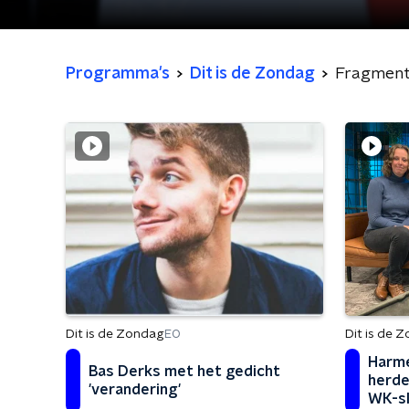
Programma's
Dit is de Zondag
Fragmen
Dit is de 
Dit is de Zondag
EO
Harme
Bas Derks met het gedicht
herde
'verandering'
WK-sl