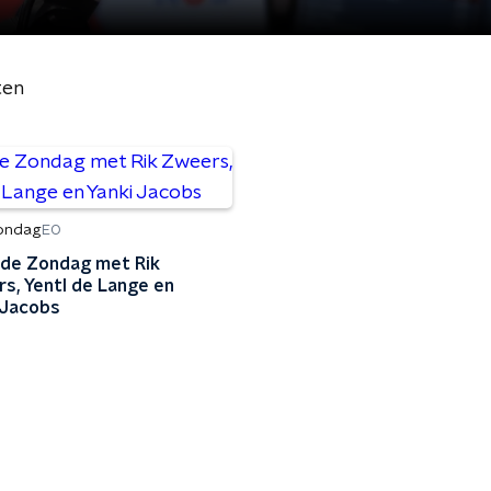
ten
Zondag
EO
s de Zondag met Rik
s, Yentl de Lange en
 Jacobs