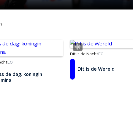
n
Dit is de Nacht
EO
acht
EO
Dit is de Wereld
as de dag: koningin
lmina