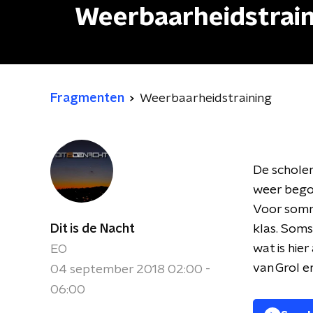
Weerbaarheidstrai
Fragmenten
Weerbaarheidstraining
De scholen
weer begon
Voor sommi
Dit is de Nacht
klas. Soms
wat is hie
EO
van Grol e
04 september 2018 02:00 -
06:00