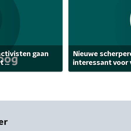
activisten gaan
Nieuwe scherpere
...
interessant voor
er