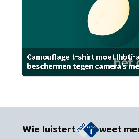
Camouflage t-shirt moet lhbti-
beschermen tegen camera's met 
Wie luistert
weet me