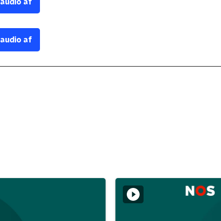
 audio af
 audio af