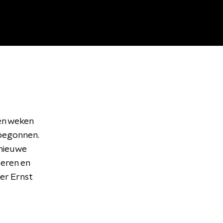
pen weken
 begonnen.
 nieuwe
deren en
ner Ernst