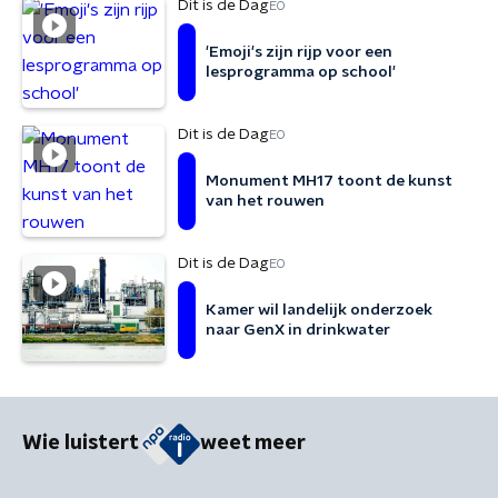
Dit is de Dag
EO
'Emoji's zijn rijp voor een
lesprogramma op school'
Dit is de Dag
EO
Monument MH17 toont de kunst
van het rouwen
Dit is de Dag
EO
Kamer wil landelijk onderzoek
naar GenX in drinkwater
Wie luistert
weet meer