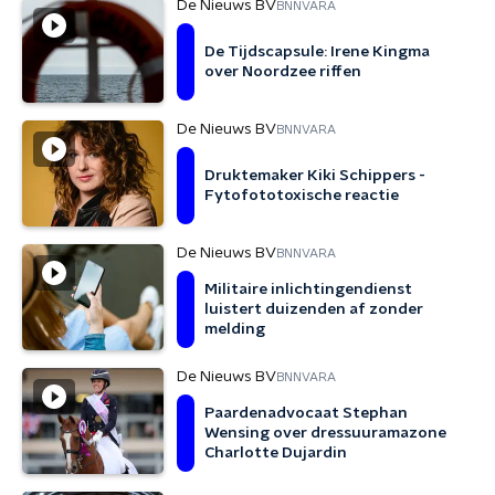
De Nieuws BV
BNNVARA
De Tijdscapsule: Irene Kingma
over Noordzee riffen
De Nieuws BV
BNNVARA
Druktemaker Kiki Schippers -
Fytofototoxische reactie
De Nieuws BV
BNNVARA
Militaire inlichtingendienst
luistert duizenden af zonder
melding
De Nieuws BV
BNNVARA
Paardenadvocaat Stephan
Wensing over dressuuramazone
Charlotte Dujardin