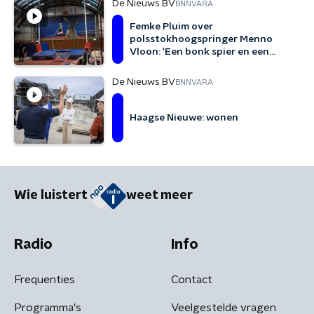
De Nieuws BV
BNNVARA
Femke Pluim over
polsstokhoogspringer Menno
Vloon: 'Een bonk spier en een
hoop lef'
De Nieuws BV
BNNVARA
Haagse Nieuwe: wonen
Wie luistert
weet meer
Radio
Info
Frequenties
Contact
Programma's
Veelgestelde vragen