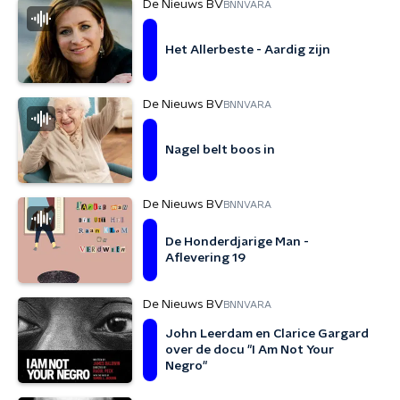
De Nieuws BV
BNNVARA
Het Allerbeste - Aardig zijn
De Nieuws BV
BNNVARA
Nagel belt boos in
De Nieuws BV
BNNVARA
De Honderdjarige Man -
Aflevering 19
De Nieuws BV
BNNVARA
John Leerdam en Clarice Gargard
over de docu "I Am Not Your
Negro"