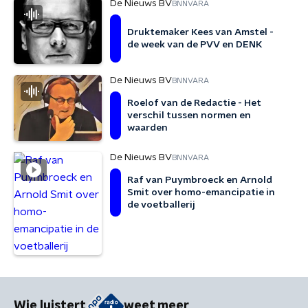
De Nieuws BV
BNNVARA
Druktemaker Kees van Amstel -
de week van de PVV en DENK
De Nieuws BV
BNNVARA
Roelof van de Redactie - Het
verschil tussen normen en
waarden
De Nieuws BV
BNNVARA
Raf van Puymbroeck en Arnold
Smit over homo-emancipatie in
de voetballerij
Wie luistert
weet meer