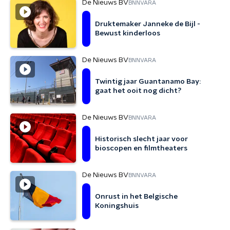
De Nieuws BV
BNNVARA
Druktemaker Janneke de Bijl -
Bewust kinderloos
De Nieuws BV
BNNVARA
Twintig jaar Guantanamo Bay:
gaat het ooit nog dicht?
De Nieuws BV
BNNVARA
Historisch slecht jaar voor
bioscopen en filmtheaters
De Nieuws BV
BNNVARA
Onrust in het Belgische
Koningshuis