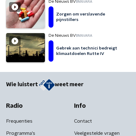
De Nieuws BV
BNNVARA
Zorgen om verslavende
pijnstillers
De Nieuws BV
BNNVARA
Gebrek aan technici bedreigt
klimaatdoelen Rutte IV
Wie luistert
weet meer
Radio
Info
Frequenties
Contact
Programma's
Veelgestelde vragen