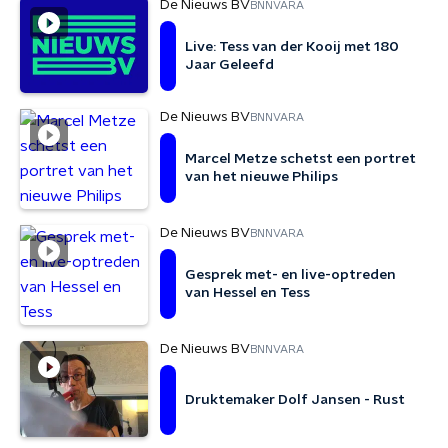
De Nieuws BV
BNNVARA
Live: Tess van der Kooij met 180
Jaar Geleefd
De Nieuws BV
BNNVARA
Marcel Metze schetst een portret
van het nieuwe Philips
De Nieuws BV
BNNVARA
Gesprek met- en live-optreden
van Hessel en Tess
De Nieuws BV
BNNVARA
Druktemaker Dolf Jansen - Rust