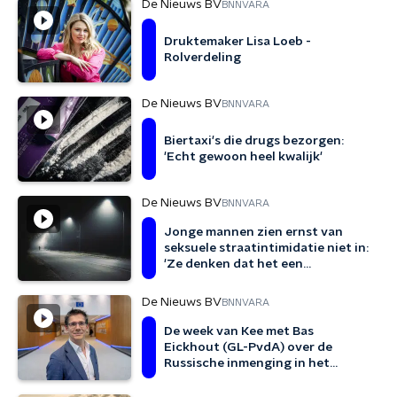
De Nieuws BV
BNNVARA
Druktemaker Lisa Loeb -
Rolverdeling
De Nieuws BV
BNNVARA
Biertaxi's die drugs bezorgen:
'Echt gewoon heel kwalijk'
De Nieuws BV
BNNVARA
Jonge mannen zien ernst van
seksuele straatintimidatie niet in:
'Ze denken dat het een
compliment is'
De Nieuws BV
BNNVARA
De week van Kee met Bas
Eickhout (GL-PvdA) over de
Russische inmenging in het
Europees parlement