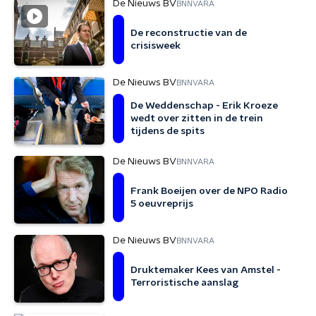
De Nieuws BV
BNNVARA
De reconstructie van de
crisisweek
De Nieuws BV
BNNVARA
De Weddenschap - Erik Kroeze
wedt over zitten in de trein
tijdens de spits
De Nieuws BV
BNNVARA
Frank Boeijen over de NPO Radio
5 oeuvreprijs
De Nieuws BV
BNNVARA
Druktemaker Kees van Amstel -
Terroristische aanslag