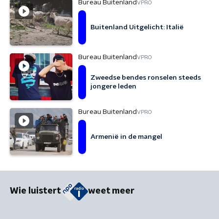
Bureau Buitenland
VPRO
Buitenland Uitgelicht: Italië
Bureau Buitenland
VPRO
Zweedse bendes ronselen steeds
jongere leden
Bureau Buitenland
VPRO
Armenië in de mangel
Wie luistert
weet meer