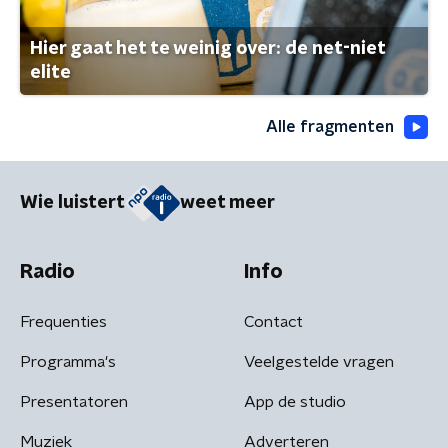
Hier gaat het te weinig over: de net-niet
elite
Alle fragmenten
Wie luistert
weet meer
Radio
Info
Frequenties
Contact
Programma's
Veelgestelde vragen
Presentatoren
App de studio
Muziek
Adverteren