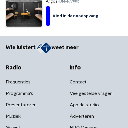
Argos
HUMAN/VPRO
Kind in de noodopvang
Wie luistert
weet meer
Radio
Info
Frequenties
Contact
Programma's
Veelgestelde vragen
Presentatoren
App de studio
Muziek
Adverteren
Gemist
NPO Campus