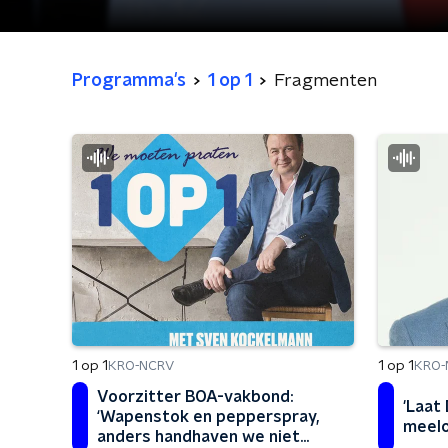
Programma's
1 op 1
Fragmenten
1 op 1
1 op 1
KRO-NCRV
KRO-
Voorzitter BOA-vakbond:
'Laat
‘Wapenstok en pepperspray,
meelo
anders handhaven we niet