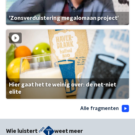
'Zonsverduistering megalomaan project'
Hier gaat het te weinig over: de net-niet
elite
Alle fragmenten
Wie luistert
weet meer