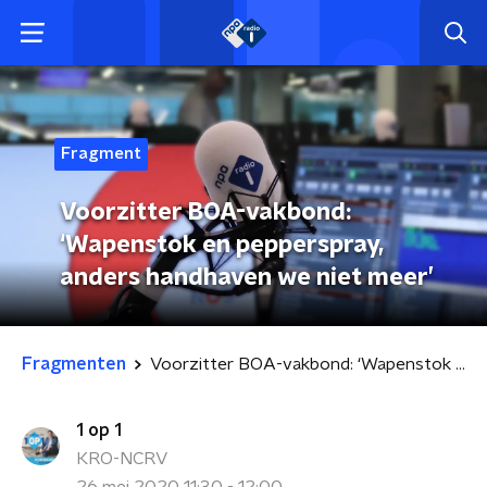
Fragment
Voorzitter BOA-vakbond:
‘Wapenstok en pepperspray,
anders handhaven we niet meer’
Fragmenten
Voorzitter BOA-vakbond: ‘Wapenstok en pepperspray, anders handhaven we niet meer’
1 op 1
KRO-NCRV