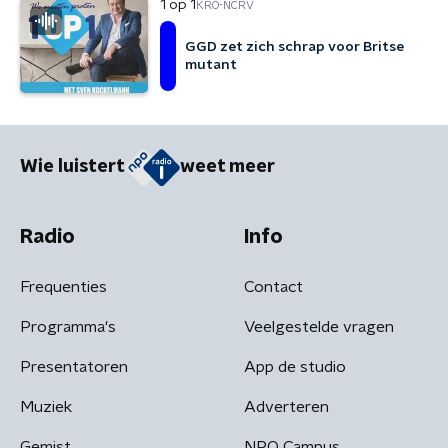
1 op 1
KRO-NCRV
GGD zet zich schrap voor Britse
mutant
Wie luistert
weet meer
Radio
Info
Frequenties
Contact
Programma's
Veelgestelde vragen
Presentatoren
App de studio
Muziek
Adverteren
Gemist
NPO Campus