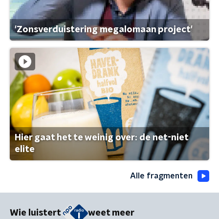
'Zonsverduistering megalomaan project'
Hier gaat het te weinig over: de net-niet
elite
Alle fragmenten
Wie luistert
weet meer