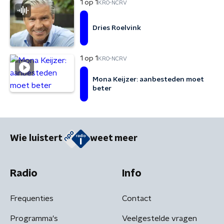
1 op 1
KRO-NCRV
Dries Roelvink
1 op 1
KRO-NCRV
Mona Keijzer: aanbesteden moet
beter
Wie luistert
weet meer
Radio
Info
Frequenties
Contact
Programma's
Veelgestelde vragen