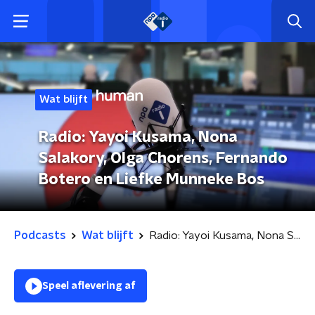
Wat blijft
Radio: Yayoi Kusama, Nona
Salakory, Olga Chorens, Fernando
Botero en Liefke Munneke Bos
Podcasts
Wat blijft
Radio: Yayoi Kusama, Nona Salakory, Olga Chorens, Fernando Botero en Liefke Munneke Bos
Speel aflevering af