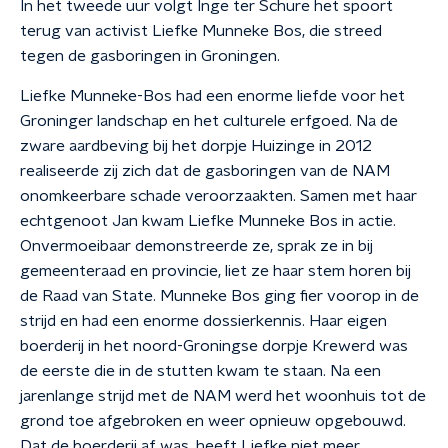
In het tweede uur volgt Inge ter Schure het spoort
terug van activist Liefke Munneke Bos, die streed
tegen de gasboringen in Groningen.
Liefke Munneke-Bos had een enorme liefde voor het
Groninger landschap en het culturele erfgoed. Na de
zware aardbeving bij het dorpje Huizinge in 2012
realiseerde zij zich dat de gasboringen van de NAM
onomkeerbare schade veroorzaakten. Samen met haar
echtgenoot Jan kwam Liefke Munneke Bos in actie.
Onvermoeibaar demonstreerde ze, sprak ze in bij
gemeenteraad en provincie, liet ze haar stem horen bij
de Raad van State. Munneke Bos ging fier voorop in de
strijd en had een enorme dossierkennis. Haar eigen
boerderij in het noord-Groningse dorpje Krewerd was
de eerste die in de stutten kwam te staan. Na een
jarenlange strijd met de NAM werd het woonhuis tot de
grond toe afgebroken en weer opnieuw opgebouwd.
Dat de boerderij af was, heeft Liefke niet meer