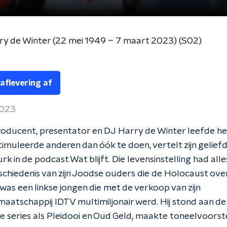
y de Winter (22 mei 1949 – 7 maart 2023) (S02)
 aflevering af
2023
roducent, presentator en DJ Harry de Winter leefde he
stimuleerde anderen dan óók te doen, vertelt zijn gelie
rk in de podcast Wat blijft. Die levensinstelling had all
chiedenis van zijn Joodse ouders die de Holocaust ove
was een linkse jongen die met de verkoop van zijn
aatschappij IDTV multimiljonair werd. Hij stond aan de
e series als Pleidooi en Oud Geld, maakte toneelvoorste