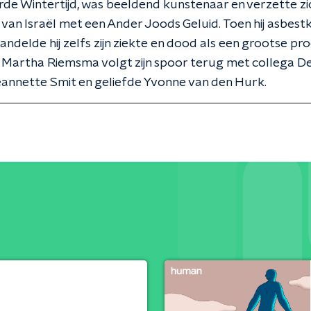
de Wintertijd, was beeldend kunstenaar en verzette zi
k van Israël met een Ander Joods Geluid. Toen hij asbest
andelde hij zelfs zijn ziekte en dood als een grootse pro
 Martha Riemsma volgt zijn spoor terug met collega De
eannette Smit en geliefde Yvonne van den Hurk.