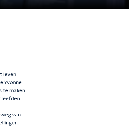
t leven
fde Yvonne
es te maken
rleefden.
 wieg van
llingen,