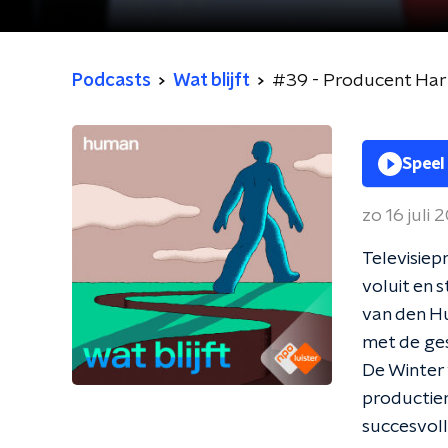
Podcasts
Wat blijft
#39 - Producent Harr
Speel
zo 16 juli 
Televisiep
voluit en 
van den Hu
met de ges
De Winter 
productiem
succesvoll