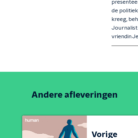
presenteer
de politie
kreeg, beh
Journalist
vriendin J
Andere afleveringen
Vorige