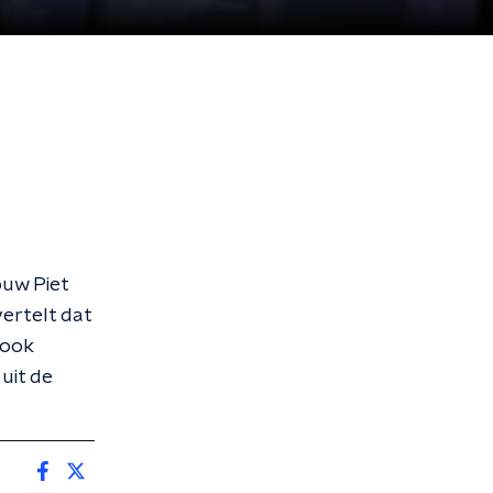
ouw Piet
ertelt dat
 ook
uit de