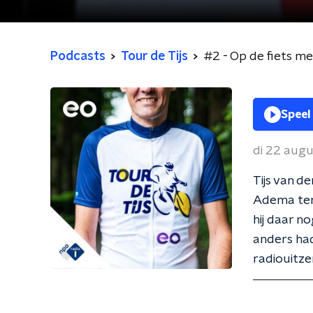
Podcasts
Tour de Tijs
#2 - Op de fiets me
Speel
di 22 aug
Tijs van d
Adema ter
hij daar n
anders had
radiouitze