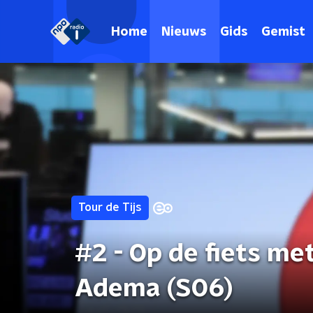
Home
Nieuws
Gids
Gemist
Tour de Tijs
#2 - Op de fiets me
Adema (S06)