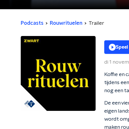
Podcasts
Rouwrituelen
Trailer
Speel
di 1 nove
Koffie en c
tijdens ee
nog een ta
De een vie
eigen land
wordt omg
maken rouw