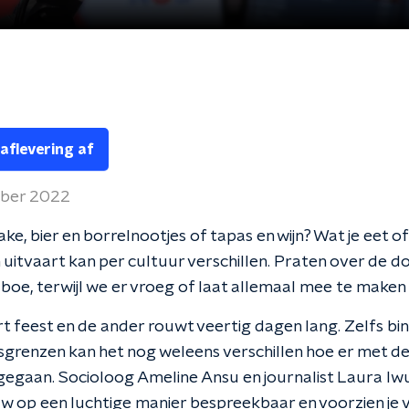
 aflevering af
mber 2022
ake, bier en borrelnootjes of tapas en wijn? Wat je eet of
n uitvaart kan per cultuur verschillen. Praten over de d
boe, terwijl we er vroeg of laat allemaal mee te maken 
rt feest en de ander rouwt veertig dagen lang. Zelfs bi
sgrenzen kan het nog weleens verschillen hoe er met d
egaan. Socioloog Ameline Ansu en journalist Laura I
 op een luchtige manier bespreekbaar en voorzien je 