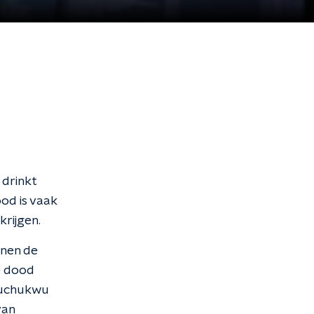
 drinkt
ood is vaak
krijgen.
nnen de
e dood
wuchukwu
van