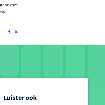
egaan met
ens
Luister ook