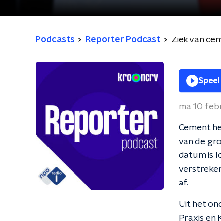
Podcasts
Reporter Podcast
Ziek van ce
Speel
ma 10 feb
Cement he
van de gro
datum is l
verstreken
af.
Uit het on
Praxis en 