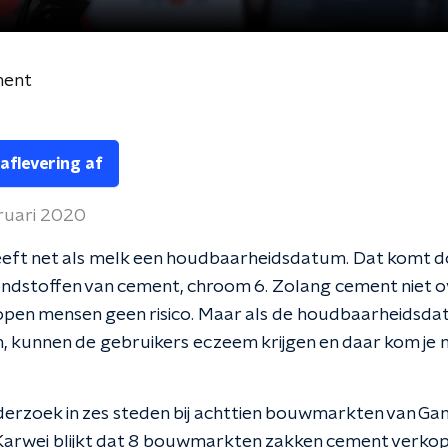
ment
 aflevering af
ruari 2020
eft net als melk een houdbaarheidsdatum. Dat komt d
ndstoffen van cement, chroom 6. Zolang cement niet o
open mensen geen risico. Maar als de houdbaarheidsda
, kunnen de gebruikers eczeem krijgen en daar kom je n
derzoek in zes steden bij achttien bouwmarkten van G
Karwei blijkt dat 8 bouwmarkten zakken cement verkop