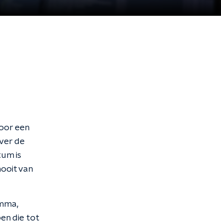
oor een
ver de
tum is
ooit van
amma,
en die tot