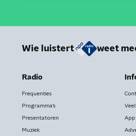
Wie luistert
weet me
Radio
Inf
Frequenties
Cont
Programma's
Veel
Presentatoren
App 
Muziek
Adv