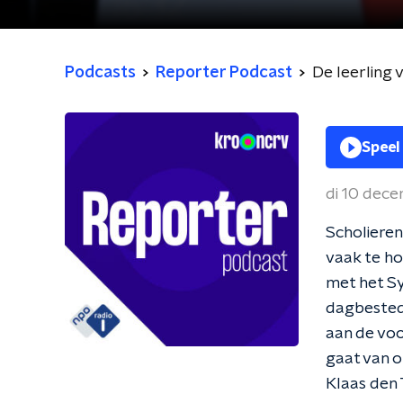
Podcasts
Reporter Podcast
De leerling 
Speel
di 10 dec
Scholieren
vaak te ho
met het Sy
dagbestedi
aan de voo
gaat van o
Klaas den 