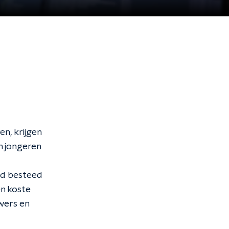
en, krijgen
n jongeren
ijd besteed
en koste
wers en