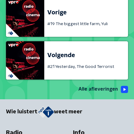
Vorige
#19 The biggest little farm, Yuli
Volgende
#21 Yesterday, The Good Terrorist
Alle afleveringen
Wie luistert
weet meer
Radio
Info