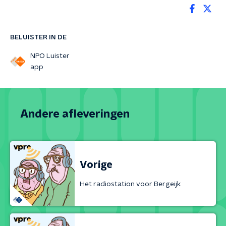
BELUISTER IN DE
NPO Luister
app
Andere afleveringen
Vorige
Het radiostation voor Bergeijk