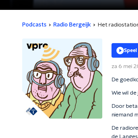
Podcasts
Radio Bergeijk
Het radiostatio
Speel
za 6 mei 
De goedkop
Wie wil de
Door betal
niemand me
De radiore
de Langest