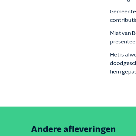
Gemeentera
contributi
Miet van B
presentee
Het is alw
doodgescho
hem gepast.
Andere afleveringen