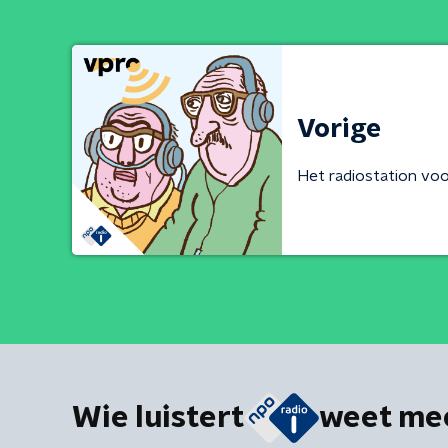
Vorige
Het radiostation voo
Wie luistert
weet me