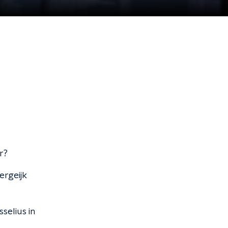
r?
ergeijk
selius in