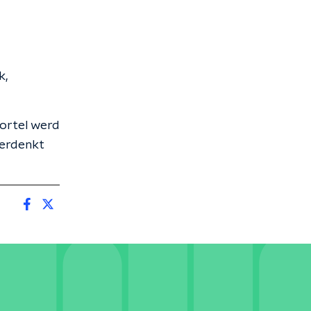
k,
Mortel werd
herdenkt