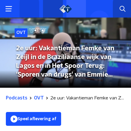
OVT
2e uur: Vakantieman Femke van
Zeijl in de Braziliaanse wijk van
Lagos en in Het Spoor Terug:
'Sporen van drugs' van Emmie
Kollau, OVT 10-07-2022
Podcasts
OVT
2e uur: Vakantieman Femke van Zeijl in de Braziliaanse wijk van Lagos en in Het Spoor Terug: 'Sporen van drugs' van Emmie Kollau, OVT 10-07-2022
Speel aflevering af