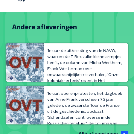
Andere afleveringen
Vorige
1e uur: de uitbreiding van de NAVO,
waarom de T. Rex zulke kleine armpjes
heeft, de column van Micha Wertheim,
Frank Westerman over
onwaarschijnlijke reisverhalen, 'Onze
koloniale erfenis' opent in Het
Volgende
Tropenmuseum, OVT 19-06...
1e uur: boerenprotesten, het dagboek
van Anne Frank verscheen 75 jaar
geleden, de zwaarste Tour de France
uit de geschiedenis, podcast
'Schandaal en controverse in de
Russische literatuur', de column van
John Jansen van Galen...