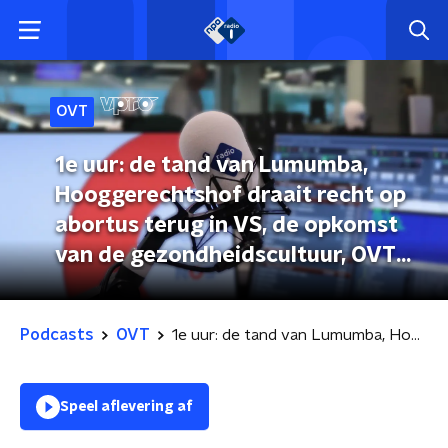
OVT
1e uur: de tand van Lumumba,
Hooggerechtshof draait recht op
abortus terug in VS, de opkomst
van de gezondheidscultuur, OVT
26-06-2022
Podcasts
OVT
1e uur: de tand van Lumumba, Hooggerechtshof draait recht op abortus terug in VS, de opkomst van de gezondheidscultuur, OVT 26-06-2022
Speel aflevering af