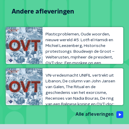
Andere afleveringen
Vorige
Plasticproblemen, Oude woorden,
nieuwe wereld #5: Lotfi el Hamidi en
Michiel Leezenberg, Historische
protestsongs: Boudewijn de Groot –
Welterusten, mijnheer de president,
OVT-doc: Een moskee op een
Volgende
ansichtkaart
VN-vredesmacht UNIFIL vertrekt uit
Libanon, De column van John Jansen
van Galen, The Ritual en de
geschiedenis van het exorcisme,
Recensies van Nadia Bouras, De ring
van een Balinese koning en OVT-doc:
Stand-up!
Alle afleveringen