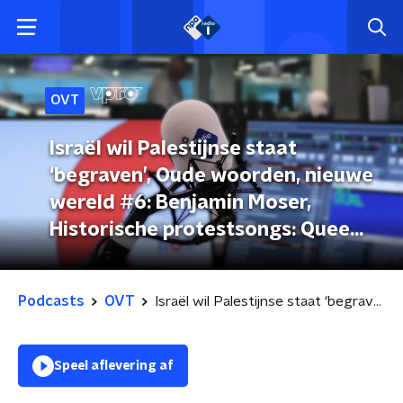
OVT
Israël wil Palestijnse staat
‘begraven’, Oude woorden, nieuwe
wereld #6: Benjamin Moser,
Historische protestsongs: Queen
Latifah - Ladies First, OVT-doc:
Herrijzend Nederland. Radio in
Podcasts
OVT
Israël wil Palestijnse staat ‘begraven’, Oude woorden, nieuwe wereld #6: Benjamin Moser, Historische protestsongs: Queen Latifah - Ladies First, OVT-doc: Herrijzend Nederland. Radio in oorlogstijd
oorlogstijd
Speel aflevering af