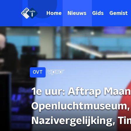
Home
Nieuws
Gids
Gemist
OVT
1e uur: Aftrap Maan
Openluchtmuseum, 
Nazivergelijking, T