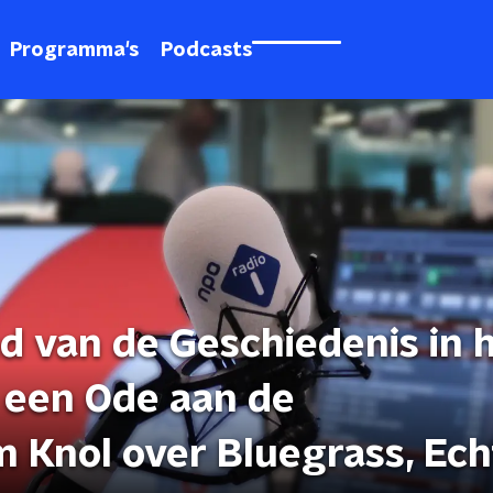
Programma's
Podcasts
d van de Geschiedenis in 
een Ode aan de
im Knol over Bluegrass, Ec