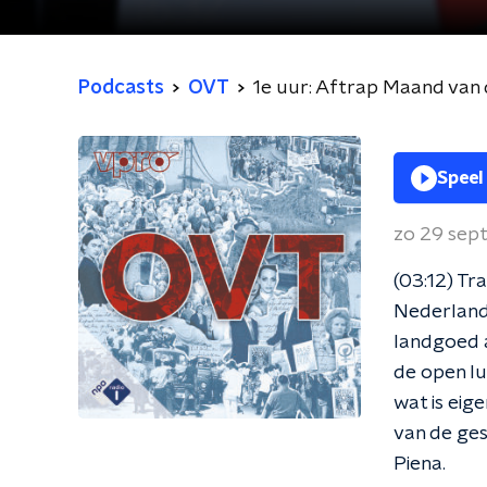
in het Openluchtmu
Podcasts
OVT
Speel
zo 29 sep
(03:12) Tr
Nederland
landgoed a
de open lu
wat is eige
van de ges
Piena.