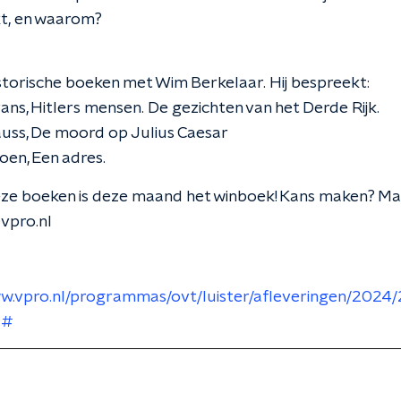
t, en waarom?
storische boeken met Wim Berkelaar. Hij bespreekt:
ans, Hitlers mensen. De gezichten van het Derde Rijk.
auss, De moord op Julius Caesar
roen, Een adres.
ze boeken is deze maand het winboek! Kans maken? Mai
vpro.nl
ww.vpro.nl/programmas/ovt/luister/afleveringen/2024
l#