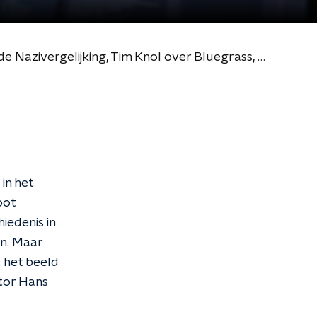
-2024
1e uur: Aftrap Maand van de Geschiedenis in het Openluchtmuseum, een Ode aan de Nazivergelijking, Tim Knol over Bluegrass, Echt nep in het Openluchtmuseum: de wasserij, 29-09-2024
in het
oot
iedenis in
en. Maar
s het beeld
ator Hans