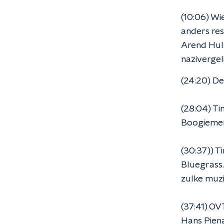
(10:06) Wie
anders res
Arend Huls
nazivergeli
(24:20) D
(28:04) Ti
Boogiem
(30:37)) T
Bluegrass.
zulke muz
(37:41) OV
Hans Piena