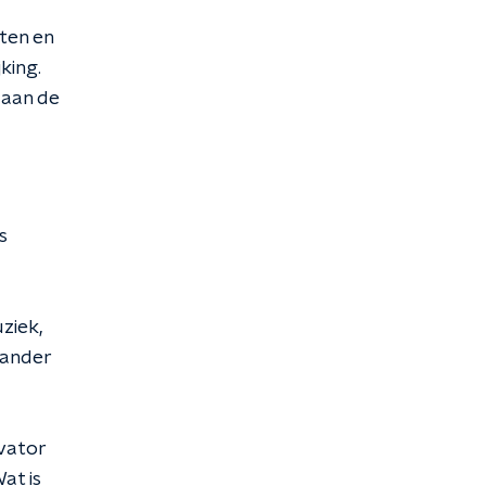
tten en
king.
 aan de
s
ziek,
lander
vator
at is