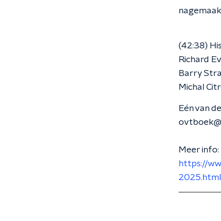
nagemaak
(42:38) Hi
Richard Ev
Barry Str
Michal Cit
Eén van de
ovtboek@
Meer info:
https://w
2025.htm