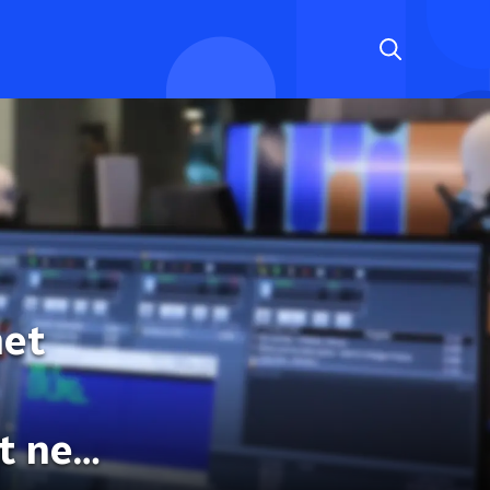
het
ht nep