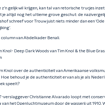
 z’n gelijk wil krijgen, kan tal van retorische trucjes inze
t je altijd nog het ultieme grove geschut: de nazivergelij
hof schreef voor Trouw juist niets minder dan een 'Ode
jking'.
e column van Abdelkader Benali.
m Knol- Deep Dark Woods van Tim Knol & the Blue Gras
en
im Knol over de authenticiteit van Amerikaanse volksmu
 Hoe behoud je de authenticiteit ervan als je als Neder
iek speelt?
T-verslaggever Christianne Alvarado loopt met conser
 van het Openluchtmuseum door de wasserij uit 1910. W