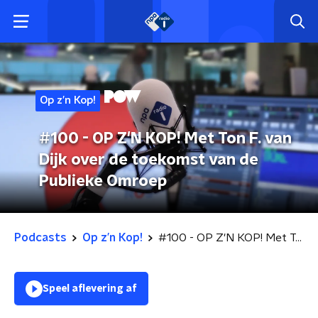
Op z’n Kop!
#100 - OP Z'N KOP! Met Ton F. van
Dijk over de toekomst van de
Publieke Omroep
Podcasts
Op z’n Kop!
#100 - OP Z'N KOP! Met Ton F. van Dijk over de toekomst van de Publieke Omroep
Speel aflevering af