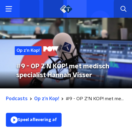
Op z’n Kop!
#9 - OP Z'N KOP! met medisch
specialist Hannah Visser
Podcasts
Op z’n Kop!
#9 - OP Z'N KOP! met medisch specialist Hannah Visser
Speel aflevering af