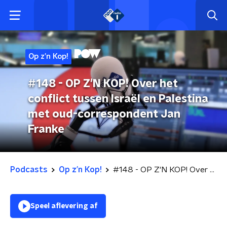
Op z’n Kop!
#148 - OP Z'N KOP! Over het
conflict tussen Israël en Palestina
met oud-correspondent Jan
Franke
Podcasts
Op z’n Kop!
#148 - OP Z'N KOP! Over het conflict tussen Israël en Palestina met oud-correspondent Jan Franke
Speel aflevering af