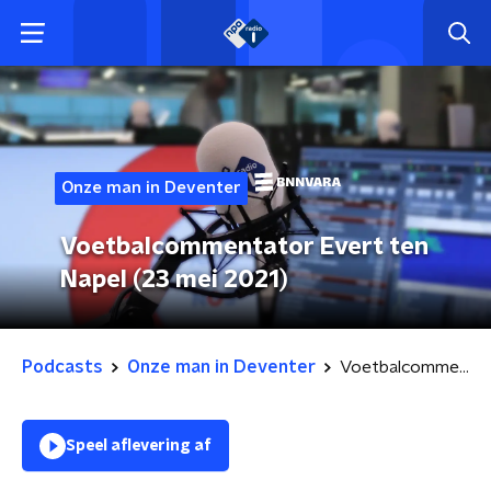
Onze man in Deventer
Voetbalcommentator Evert ten
Napel (23 mei 2021)
Podcasts
Onze man in Deventer
Voetbalcommentator Evert ten Napel (23 mei 2021)
Speel aflevering af