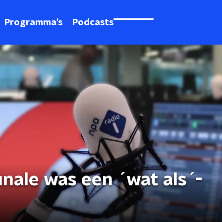
Programma's
Podcasts
inale was een ´wat als´-