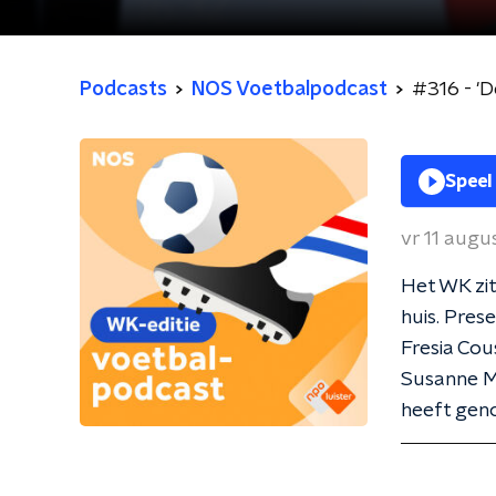
Podcasts
NOS Voetbalpodcast
#316 - 'D
Speel
vr 11 aug
Het WK zit
huis. Pre
Fresia Cou
Susanne Mo
heeft gen