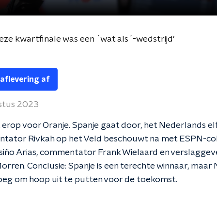
eze kwartfinale was een ´wat als´-wedstrijd'
 aflevering af
ustus 2023
 erop voor Oranje. Spanje gaat door, het Nederlands el
sentator Rivkah op het Veld beschouwt na met ESPN-co
siño Arias, commentator Frank Wielaard en verslaggev
rren. Conclusie: Spanje is een terechte winnaar, maar
oeg om hoop uit te putten voor de toekomst.