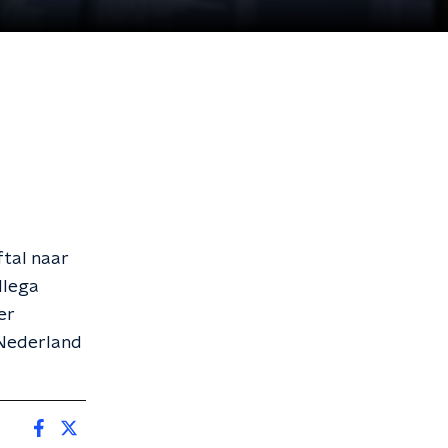
ftal naar
llega
er
 Nederland