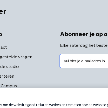
er
o
Abonneer je op o
Elke zaterdag het beste
act
gestelde vragen
de studio
erteren
 Campus