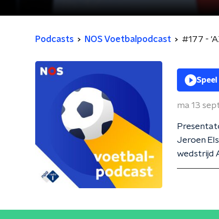
Podcasts
NOS Voetbalpodcast
#177 - 'A
Speel
ma 13 sep
Presentat
Jeroen Els
wedstrijd 